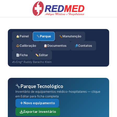
Skip
to
content
Painel
Parque
Manutenção
Calibração
Documentos
Contatos
Ficha
Editar
✍️ Engº Ruddy Baracho Klein
Parque Tecnológico
Inventário de equipamentos médico-hospitalares — clique
em Editar para ficha completa
Novo equipamento
Exportar inventário